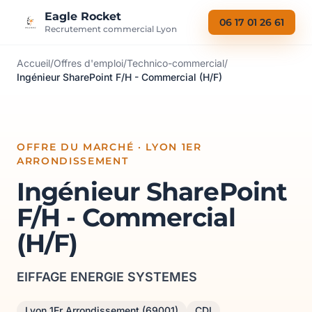
Aller au contenu
Eagle Rocket
06 17 01 26 61
Recrutement commercial Lyon
Accueil
/
Offres d'emploi
/
Technico-commercial
/
Ingénieur SharePoint F/H - Commercial (H/F)
OFFRE DU MARCHÉ · LYON 1ER
ARRONDISSEMENT
Ingénieur SharePoint
F/H - Commercial
(H/F)
EIFFAGE ENERGIE SYSTEMES
Lyon 1Er Arrondissement (69001)
CDI