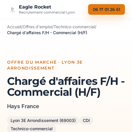
Aller au contenu
Eagle Rocket
06 17 01 26 61
Recrutement commercial Lyon
Accueil
/
Offres d'emploi
/
Technico-commercial
/
Chargé d'affaires F/H - Commercial (H/F)
OFFRE DU MARCHÉ · LYON 3E
ARRONDISSEMENT
Chargé d'affaires F/H -
Commercial (H/F)
Hays France
Lyon 3E Arrondissement (69003)
CDI
Technico-commercial