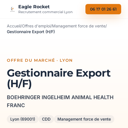
Aller au contenu
Eagle Rocket
06 17 01 26 61
Recrutement commercial Lyon
Accueil
/
Offres d'emploi
/
Management force de vente
/
Gestionnaire Export (H/F)
OFFRE DU MARCHÉ · LYON
Gestionnaire Export
(H/F)
BOEHRINGER INGELHEIM ANIMAL HEALTH
FRANC
Lyon (69001)
CDD
Management force de vente