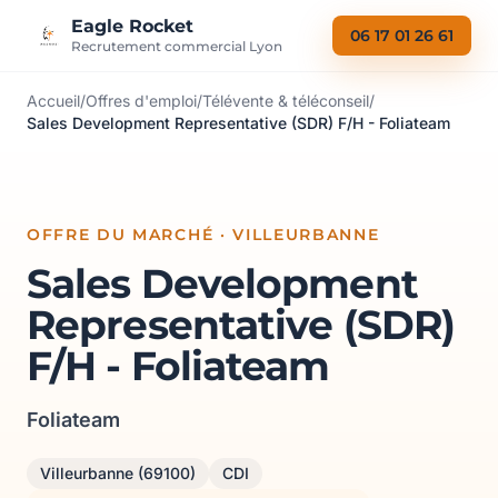
Aller au contenu
Eagle Rocket
06 17 01 26 61
Recrutement commercial Lyon
Accueil
/
Offres d'emploi
/
Télévente & téléconseil
/
Sales Development Representative (SDR) F/H - Foliateam
OFFRE DU MARCHÉ · VILLEURBANNE
Sales Development
Representative (SDR)
F/H - Foliateam
Foliateam
Villeurbanne (69100)
CDI