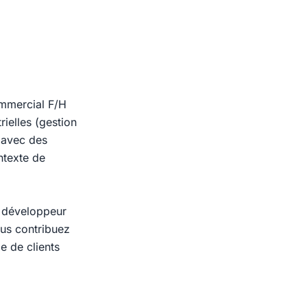
ommercial F/H
rielles (gestion
s avec des
ntexte de
e développeur
ous contribuez
e de clients