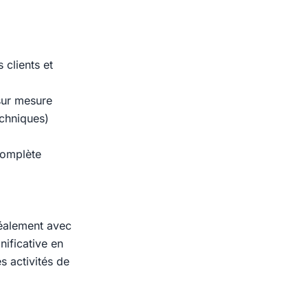
 clients et
sur mesure
echniques)
 complète
déalement avec
nificative en
s activités de