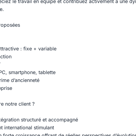
éciez le travail en équipe et contribuez activement à une d
e.
proposées
tractive : fixe + variable
nction
T
PC, smartphone, tablette
prime d’ancienneté
eprise
e notre client ?
tégration structuré et accompagné
 international stimulant
 forte croissance offrant de réelles perspectives d’évolutio