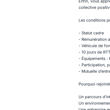
Enfin, vous appr
collective positiv
Les conditions 
- Statut cadre
- Rémunération at
- Véhicule de fo
- 10 jours de RT
- Équipements : 
- Participation, 
- Mutuelle d’entr
Pourquoi rejoindr
Un parcours d’in
Un environnement
Une entreprise en