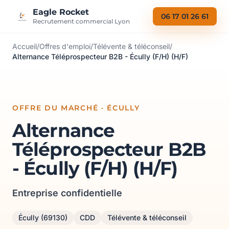
Aller au contenu
Eagle Rocket
06 17 01 26 61
Recrutement commercial Lyon
Accueil
/
Offres d'emploi
/
Télévente & téléconseil
/
Alternance Téléprospecteur B2B - Écully (F/H) (H/F)
OFFRE DU MARCHÉ · ÉCULLY
Alternance
Téléprospecteur B2B
- Écully (F/H) (H/F)
Entreprise confidentielle
Écully (69130)
CDD
Télévente & téléconseil