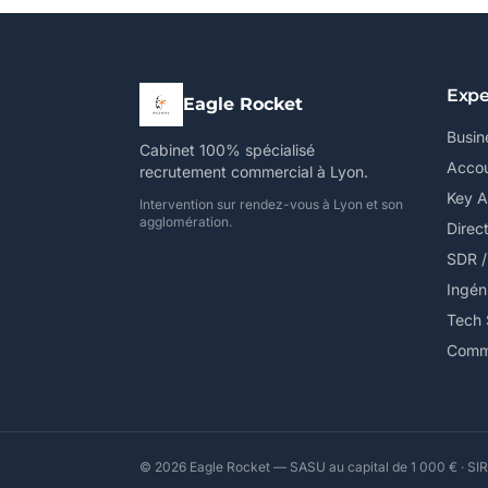
Expe
Eagle Rocket
Busin
Cabinet 100% spécialisé
Accou
recrutement commercial à Lyon.
Key 
Intervention sur rendez-vous à Lyon et son
agglomération.
Direc
SDR 
Ingén
Tech 
Comme
© 2026 Eagle Rocket — SASU au capital de 1 000 € · SIR