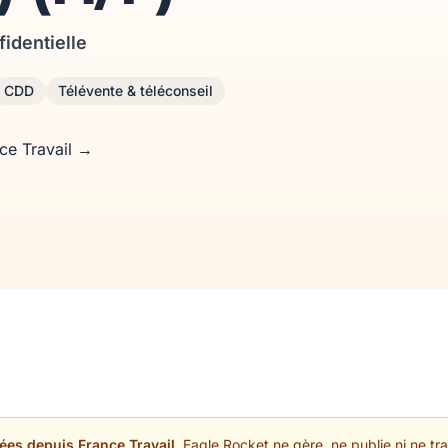
fidentielle
CDD
Télévente & téléconseil
nce Travail →
ées depuis France Travail.
Eagle Rocket ne gère, ne publie ni ne trai