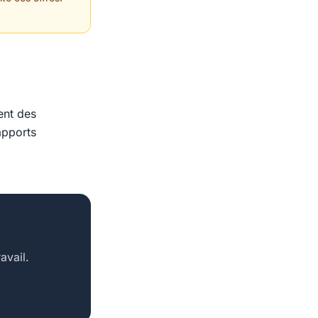
ent des
apports
avail.