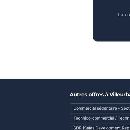
La ca
Autres offres à Villeur
Commercial sédentaire - Secte
Technico-commercial / Techn
SDR (Sales Development Repr