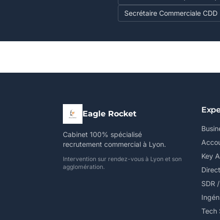
Secrétaire Commerciale CDD
Expe
Eagle Rocket
Busin
Cabinet 100% spécialisé
Accou
recrutement commercial à Lyon.
Key 
Intervention sur rendez-vous à Lyon et son
agglomération.
Direc
SDR 
Ingén
Tech 