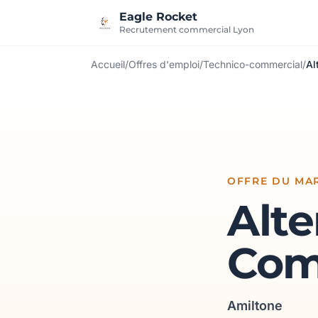
Aller au contenu
Eagle Rocket
Recrutement commercial Lyon
Accueil
/
Offres d'emploi
/
Technico-commercial
/
Al
OFFRE DU MAR
Alt
Com
Amiltone