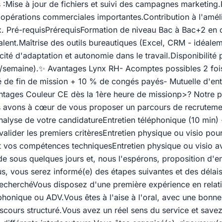
:Mise à jour de fichiers et suivi des campagnes marketing.P
 opérations commerciales importantes.Contribution à l'amél
x. Pré-requisPrérequisFormation de niveau Bac à Bac+2 en
alent.Maîtrise des outils bureautiques (Excel, CRM - idéale
ité d'adaptation et autonomie dans le travail.Disponibilité 
h/semaine).✨ Avantages Lynx RH- Acomptes possibles 2 foi
 de fin de mission + 10 % de congés payés- Mutuelle d'ent
ntages Couleur CE dès la 1ère heure de missionp>? Notre 
 avons à cœur de vous proposer un parcours de recrutemen
nalyse de votre candidatureEntretien téléphonique (10 min) 
valider les premiers critèresEntretien physique ou visio pou
t vos compétences techniquesEntretien physique ou visio a
ide sous quelques jours et, nous l'espérons, proposition d
s, vous serez informé(e) des étapes suivantes et des délais
recherchéVous disposez d'une première expérience en relatio
phonique ou ADV.Vous êtes à l'aise à l'oral, avec une bonne
iscours structuré.Vous avez un réel sens du service et save