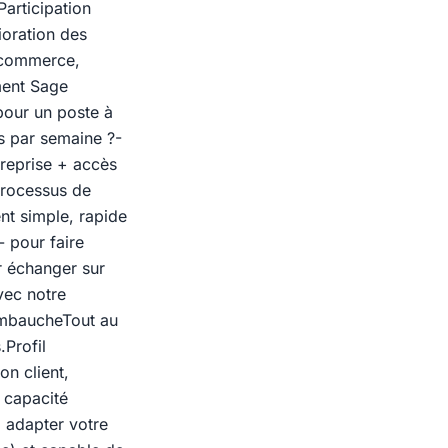
articipation
ioration des
 commerce,
ment Sage
pour un poste à
s par semaine ?-
reprise + accès
processus de
t simple, rapide
- pour faire
r échanger sur
vec notre
'embaucheTout au
.Profil
n client,
 capacité
z adapter votre