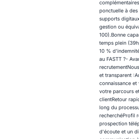
complémentaires 
ponctuelle à des
supports digitau
gestion ou équiv
100).Bonne capac
temps plein (39
10 % d'indemnité
au FASTT ?- Ava
recrutementNous
et transparent :A
connaissance et 
votre parcours e
clientRetour rap
long du processu
recherchéProfil 
prospection télé
d'écoute et un d