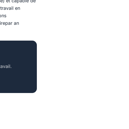
se) et capable de
travail en
ons
irepar an
avail.