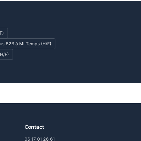
F)
ous B2B à Mi-Temps (H/F)
(H/F)
Contact
06 17 01 26 61