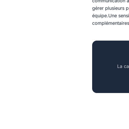
communication à 
gérer plusieurs p
équipe.Une sensib
complémentairesT
La ca