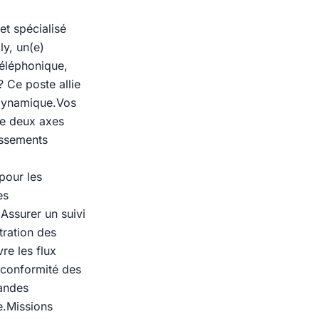
et spécialisé
ly, un(e)
téléphonique,
 Ce poste allie
 dynamique.Vos
de deux axes
issements
pour les
es
.Assurer un suivi
tration des
re les flux
la conformité des
mandes
le.Missions