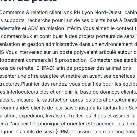
- Commerce & relation clientLynx RH Lyon Nord-Ouest, cabin
s supports, recherche pour l'un de ses clients basé à Dardil
dentaire et ADV en mission intérim.Vous aimez le contact 
s commerciaux et contribuer à des projets porteurs de sens ?
anisation et gestion administrative dans un environnement
 Vous intervenez sur un poste polyvalent articulé autour 
eloppement commercial & prospection :Contacter des établ
sons de retraite, EHPAD) afin de proposer des animations
senter une offre adaptée et mettre en avant ses bénéfices 
structures.Planifier des rendez-vous qualifiés pour les équip
 les interlocuteurs clés et enrichir la base de données clients
acts et mesurer la satisfaction après les opérations.Adminis
 commandes clients de leur saisie jusqu'à la facturation.Suiv
aration, expédition, livraison).Traiter les litiges et assurer 
er à l'accueil téléphonique et orienter efficacement les de
à jour les outils de suivi (CRM) et assurer un reporting fiab