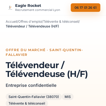
Aller au contenu
Eagle Rocket
06 17 01 26 61
Recrutement commercial Lyon
Accueil
/
Offres d'emploi
/
Télévente & téléconseil
/
Télévendeur / Télévendeuse (H/F)
OFFRE DU MARCHÉ · SAINT-QUENTIN-
FALLAVIER
Télévendeur /
Télévendeuse (H/F)
Entreprise confidentielle
Saint-Quentin-Fallavier (38070)
MIS
Télévente & téléconseil