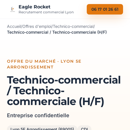
Aller au contenu
Eagle Rocket
06 17 01 26 61
Recrutement commercial Lyon
Accueil
/
Offres d'emploi
/
Technico-commercial
/
Technico-commercial / Technico-commerciale (H/F)
OFFRE DU MARCHÉ · LYON 5E
ARRONDISSEMENT
Technico-commercial
/ Technico-
commerciale (H/F)
Entreprise confidentielle
Lyon 5E Arrondissement (69005)
CDI