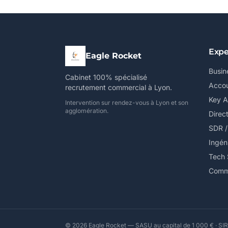
Expe
Eagle Rocket
Busin
Cabinet 100% spécialisé
Accou
recrutement commercial à Lyon.
Key 
Intervention sur rendez-vous à Lyon et son
agglomération.
Direc
SDR 
Ingén
Tech 
Comme
© 2026 Eagle Rocket — SASU au capital de 1 000 € · SIR