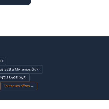
F)
ous B2B à Mi-Temps (H/F)
NTISSAGE (H/F)
Toutes les offres →