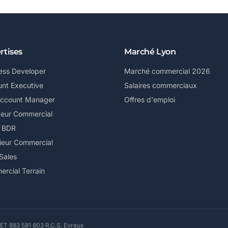
rtises
Marché Lyon
ess Developer
Marché commercial 2026
nt Executive
Salaires commerciaux
Account Manager
Offres d'emploi
teur Commercial
/ BDR
ieur Commercial
Sales
rcial Terrain
ET 883 581 803 R.C.S. Evreux