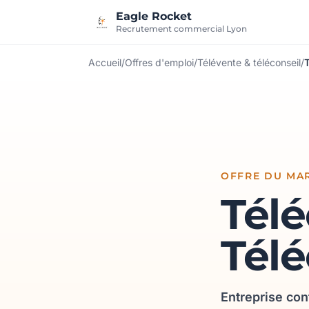
Aller au contenu
Eagle Rocket
Recrutement commercial Lyon
Accueil
/
Offres d'emploi
/
Télévente & téléconseil
/
T
OFFRE DU MAR
Télé
Télé
Entreprise con