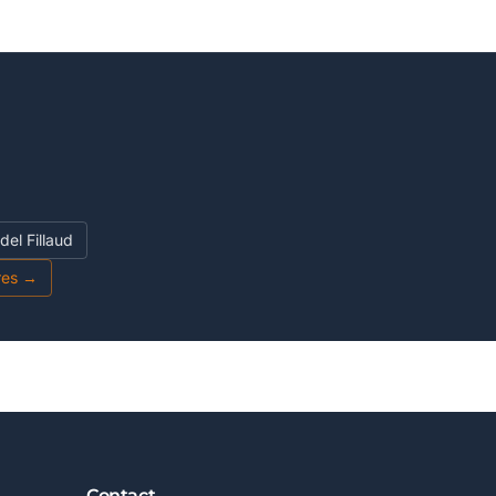
del Fillaud
fres →
Contact