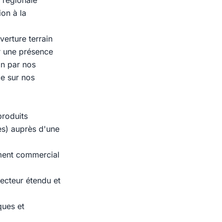
 régionale
on à la
erture terrain
r une présence
in par nos
e sur nos
produits
s) auprès d'une
ment commercial
ecteur étendu et
ques et