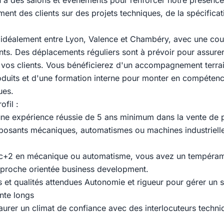
on à des salons et événements pour renforcer notre présence
nt des clients sur des projets techniques, de la spécificati
idéalement entre Lyon, Valence et Chambéry, avec une couv
ts. Des déplacements réguliers sont à prévoir pour assure
 vos clients. Vous bénéficierez d'un accompagnement terra
duits et d'une formation interne pour monter en compétenc
ues.
ofil :
'une expérience réussie de 5 ans minimum dans la vente de 
osants mécaniques, automatismes ou machines industrielle
c+2 en mécanique ou automatisme, vous avez un tempéra
pproche orientée business development.
et qualités attendues Autonomie et rigueur pour gérer un s
nte longs
taurer un climat de confiance avec des interlocuteurs techni