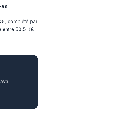
xes
K€, complété par
e entre 50,5 K€
avail.