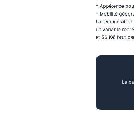
* Appétence pour
* Mobilité géogr
La rémunération 
un variable repr
et 56 K€ brut pa
La ca