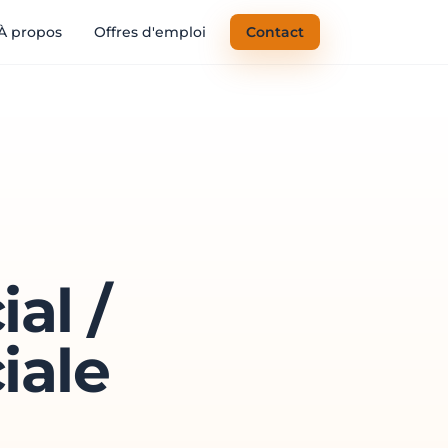
À propos
Offres d'emploi
Contact
al /
iale