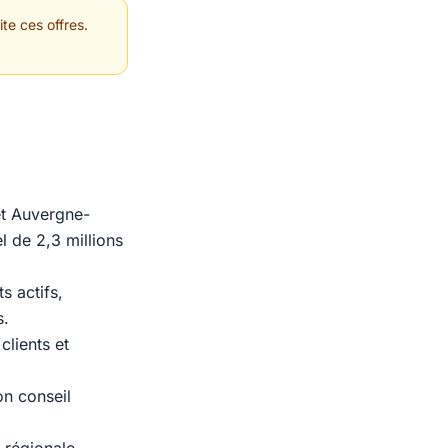
te ces offres.
et Auvergne-
l de 2,3 millions
s actifs,
s.
clients et
on conseil