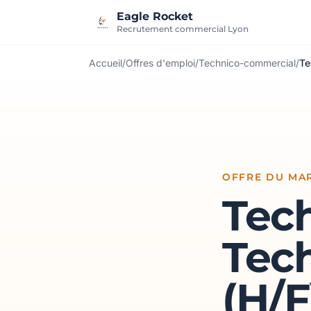
Aller au contenu
Eagle Rocket
Recrutement commercial Lyon
Accueil
/
Offres d'emploi
/
Technico-commercial
/
Te
OFFRE DU MAR
Tec
Tec
(H/F