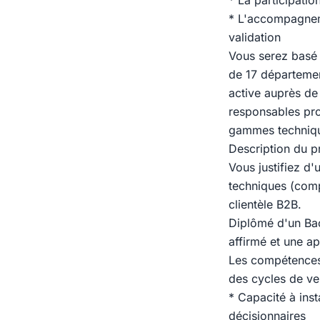
* La participati
* L'accompagneme
validation
Vous serez basé 
de 17 départemen
active auprès de
responsables pro
gammes techniq
Description du pr
Vous justifiez d
techniques (comp
clientèle B2B.
Diplômé d'un Ba
affirmé et une a
Les compétences 
des cycles de ve
* Capacité à ins
décisionnaires