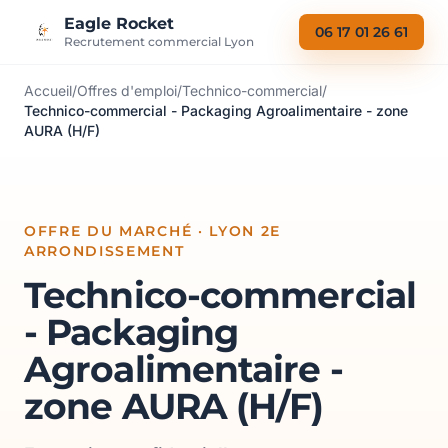
Aller au contenu
Eagle Rocket
06 17 01 26 61
Recrutement commercial Lyon
Accueil
/
Offres d'emploi
/
Technico-commercial
/
Technico-commercial - Packaging Agroalimentaire - zone
AURA (H/F)
OFFRE DU MARCHÉ · LYON 2E
ARRONDISSEMENT
Technico-commercial
- Packaging
Agroalimentaire -
zone AURA (H/F)