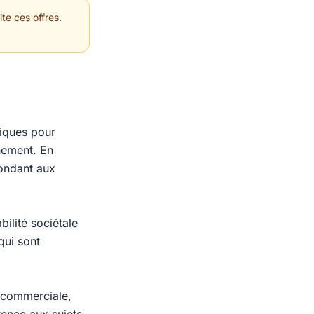
te ces offres.
tiques pour
nnement. En
pondant aux
ilité sociétale
qui sont
é commerciale,