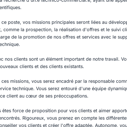
 recherche d'un.e technico-commercial.e, ayant une appét
entifiques.
 ce poste, vos missions principales seront liées au dévelo
t, comme la prospection, la réalisation d'offres et le suivi cl
arge de la promotion de nos offres et services avec le supp
echnique.
c nos clients sont un élément important de notre travail. Vou
nouveaux clients et des clients existants.
 ces missions, vous serez encadré par la responsable comm
service technique. Vous serez entouré d'une équipe dynamiq
vice client au cœur de ses préoccupations.
êtes force de proposition pour vos clients et aimer apport
ncontrés. Rigoureux, vous prenez en compte les différente
nseiller vos clients et créer l'offre adaptée. Autonome, vo