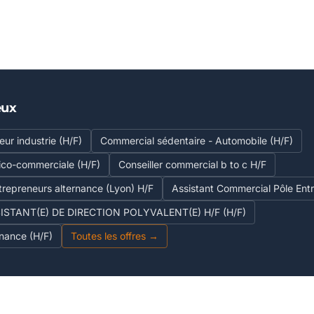
eux
ur industrie (H/F)
Commercial sédentaire - Automobile (H/F)
ico-commerciale (H/F)
Conseiller commercial b to c H/F
trepreneurs alternance (Lyon) H/F
Assistant Commercial Pôle Ent
STANT(E) DE DIRECTION POLYVALENT(E) H/F (H/F)
nance (H/F)
Toutes les offres →