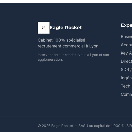
Expe
Eagle Rocket
Busin
Cabinet 100% spécialisé
Accou
recrutement commercial à Lyon.
Key 
Intervention sur rendez-vous à Lyon et son
agglomération.
Direc
SDR 
Ingén
Tech 
Comme
© 2026 Eagle Rocket — SASU au capital de 1 000 € · SIR