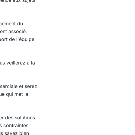
ence aux sujets
ppement du
ient associé.
ort de l'équipe
s veillerez à la
erciale et serez
ue qui met la
er des solutions
s contraintes
us savez bien