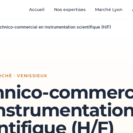
Accueil
Nos expertises
Marché Lyon
chnico-commercial en instrumentation scientifique (H/F)
CHÉ · VENISSIEUX
hnico-commerc
instrumentatio
ntifique (H/F)