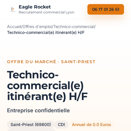
Aller au contenu
Eagle Rocket
06 17 01 26 61
Recrutement commercial Lyon
Accueil
/
Offres d'emploi
/
Technico-commercial
/
Technico-commercial(e) itinérant(e) H/F
OFFRE DU MARCHÉ · SAINT-PRIEST
Technico-
commercial(e)
itinérant(e) H/F
Entreprise confidentielle
Saint-Priest (69800)
CDI
Annuel de 0.0 Euros