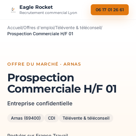
Aller au contenu
Eagle Rocket
06 17 01 26 61
Recrutement commercial Lyon
Accueil
/
Offres d'emploi
/
Télévente & téléconseil
/
Prospection Commerciale H/F 01
OFFRE DU MARCHÉ · ARNAS
Prospection
Commerciale H/F 01
Entreprise confidentielle
Arnas (69400)
CDI
Télévente & téléconseil
Postuler sur France Travail →