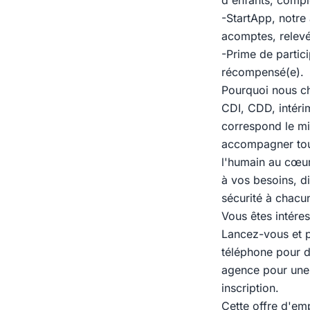
d'enfants, compl
-StartApp, notre
acomptes, relevé
-Prime de partici
récompensé(e).
Pourquoi nous ch
CDI, CDD, intérim
correspond le mi
accompagner tout
l'humain au cœur
à vos besoins, di
sécurité à chacu
Vous êtes intéres
Lancez-vous et p
téléphone pour di
agence pour une e
inscription.
Cette offre d'em