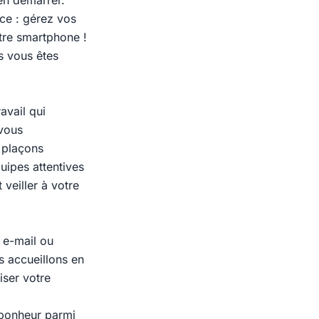
ien démarrer.
ce : gérez vos
otre smartphone !
us vous êtes
avail qui
 vous
 plaçons
uipes attentives
veiller à votre
 e-mail ou
s accueillons en
iser votre
 bonheur parmi