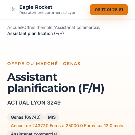
Aller au contenu
Eagle Rocket
06 17 01 26 61
Recrutement commercial Lyon
Accueil
/
Offres d'emploi
/
Assistanat commercial
/
Assistant planification (F/H)
OFFRE DU MARCHÉ · GENAS
Assistant
planification (F/H)
ACTUAL LYON 3249
Genas (69740)
MIS
Annuel de 24377.0 Euros à 25000.0 Euros sur 12.0 mois
Assistanat commercial