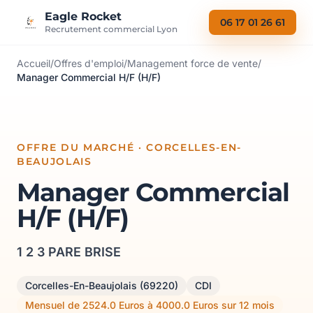
Aller au contenu
Eagle Rocket
06 17 01 26 61
Recrutement commercial Lyon
Accueil
/
Offres d'emploi
/
Management force de vente
/
Manager Commercial H/F (H/F)
OFFRE DU MARCHÉ · CORCELLES-EN-
BEAUJOLAIS
Manager Commercial
H/F (H/F)
1 2 3 PARE BRISE
Corcelles-En-Beaujolais (69220)
CDI
Mensuel de 2524.0 Euros à 4000.0 Euros sur 12 mois