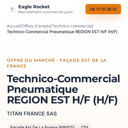
Aller au contenu
Eagle Rocket
06 17 01 26 61
Recrutement commercial Lyon
Accueil
/
Offres d'emploi
/
Technico-commercial
/
Technico-Commercial Pneumatique REGION EST H/F (H/F)
OFFRE DU MARCHÉ · FAÇADE EST DE LA
FRANCE
Technico-Commercial
Pneumatique
REGION EST H/F (H/F)
TITAN FRANCE SAS
Façade Est De La France (69002)
CDI