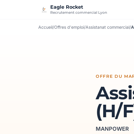
Aller au contenu
Eagle Rocket
Recrutement commercial Lyon
Accueil
/
Offres d'emploi
/
Assistanat commercial
/
A
OFFRE DU MAR
Ass
(H/F
MANPOWER