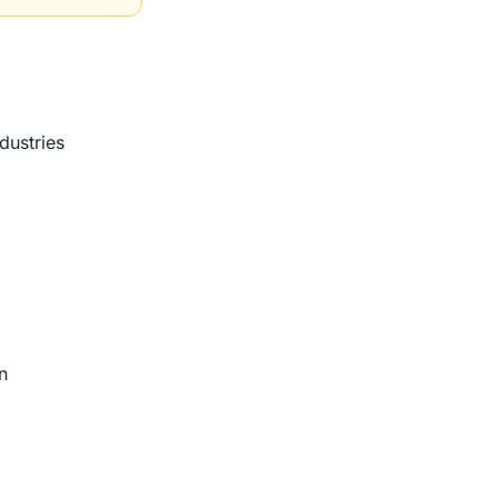
dustries
n