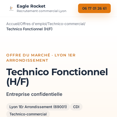
Aller au contenu
Eagle Rocket
06 17 01 26 61
Recrutement commercial Lyon
Accueil
/
Offres d'emploi
/
Technico-commercial
/
Technico Fonctionnel (H/F)
OFFRE DU MARCHÉ · LYON 1ER
ARRONDISSEMENT
Technico Fonctionnel
(H/F)
Entreprise confidentielle
Lyon 1Er Arrondissement (69001)
CDI
Technico-commercial