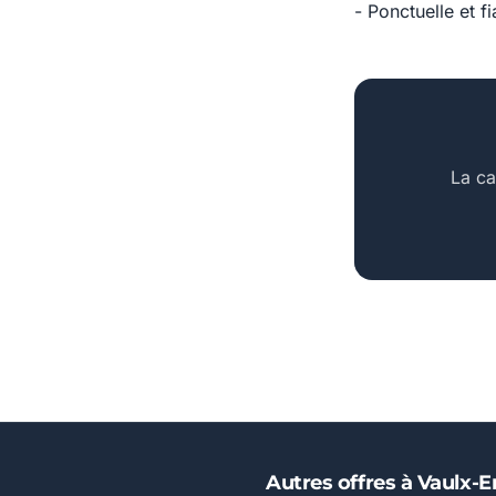
- Ponctuelle et fi
La ca
Autres offres à Vaulx-E