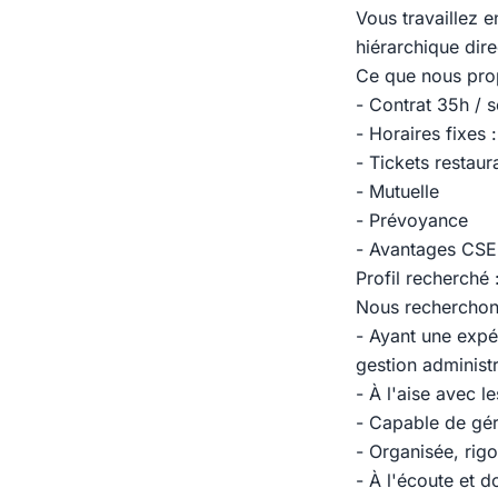
Vous travaillez e
hiérarchique dire
Ce que nous pr
- Contrat 35h / 
- Horaires fixes
- Tickets restaur
- Mutuelle
- Prévoyance
- Avantages CSE
Profil recherché 
Nous recherchon
- Ayant une expé
gestion administr
- À l'aise avec l
- Capable de gére
- Organisée, rig
- À l'écoute et d