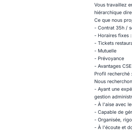
Vous travaillez e
hiérarchique dire
Ce que nous pr
- Contrat 35h / 
- Horaires fixes
- Tickets restaur
- Mutuelle
- Prévoyance
- Avantages CSE
Profil recherché 
Nous recherchon
- Ayant une expé
gestion administr
- À l'aise avec l
- Capable de gére
- Organisée, rig
- À l'écoute et d