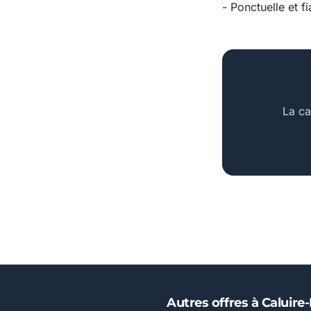
- Ponctuelle et fi
La ca
Autres offres à Caluire