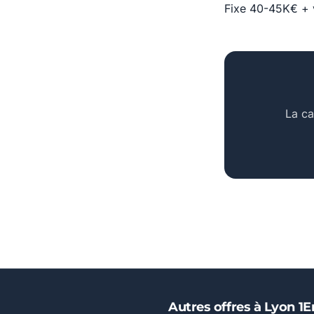
Fixe 40-45K€ + v
La ca
Autres offres à Lyon 1