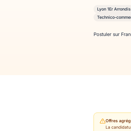
Lyon 1Er Arrondi
Technico-commer
Postuler sur Fra
Offres agrég
La candidature