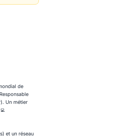
 mondial de
e Responsable
). Un métier
‍💻
és) et un réseau