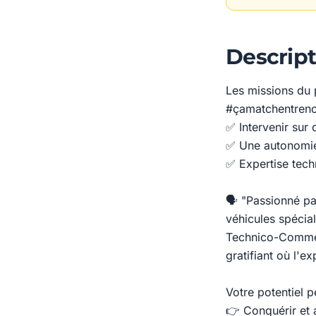
Descript
Les missions du 
#çamatchentren
✅ Intervenir sur 
✅ Une autonomie 
✅ Expertise tech
🗣 "Passionné par
véhicules spécia
Technico-Commerc
gratifiant où l'e
Votre potentiel p
👉 Conquérir et a