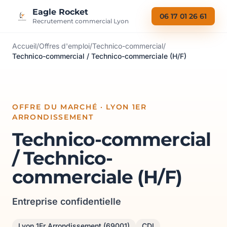
Aller au contenu
Eagle Rocket
06 17 01 26 61
Recrutement commercial Lyon
Accueil
/
Offres d'emploi
/
Technico-commercial
/
Technico-commercial / Technico-commerciale (H/F)
OFFRE DU MARCHÉ · LYON 1ER
ARRONDISSEMENT
Technico-commercial
/ Technico-
commerciale (H/F)
Entreprise confidentielle
Lyon 1Er Arrondissement (69001)
CDI