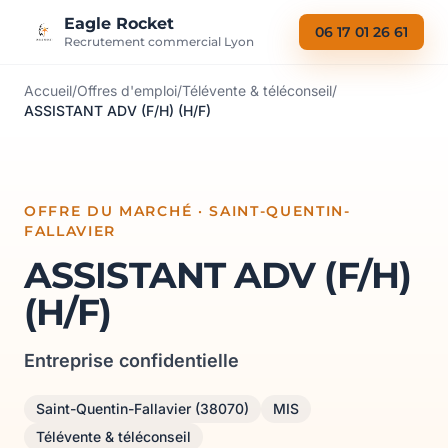
Aller au contenu
Eagle Rocket
06 17 01 26 61
Recrutement commercial Lyon
Accueil
/
Offres d'emploi
/
Télévente & téléconseil
/
ASSISTANT ADV (F/H) (H/F)
OFFRE DU MARCHÉ · SAINT-QUENTIN-
FALLAVIER
ASSISTANT ADV (F/H)
(H/F)
Entreprise confidentielle
Saint-Quentin-Fallavier (38070)
MIS
Télévente & téléconseil