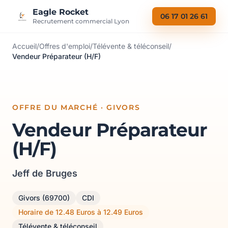
Aller au contenu
Eagle Rocket
06 17 01 26 61
Recrutement commercial Lyon
Accueil
/
Offres d'emploi
/
Télévente & téléconseil
/
Vendeur Préparateur (H/F)
OFFRE DU MARCHÉ · GIVORS
Vendeur Préparateur
(H/F)
Jeff de Bruges
Givors (69700)
CDI
Horaire de 12.48 Euros à 12.49 Euros
Télévente & téléconseil