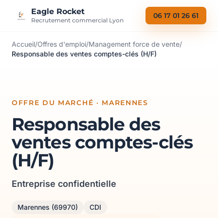
Aller au contenu
Eagle Rocket
06 17 01 26 61
Recrutement commercial Lyon
Accueil
/
Offres d'emploi
/
Management force de vente
/
Responsable des ventes comptes-clés (H/F)
OFFRE DU MARCHÉ · MARENNES
Responsable des
ventes comptes-clés
(H/F)
Entreprise confidentielle
Marennes (69970)
CDI