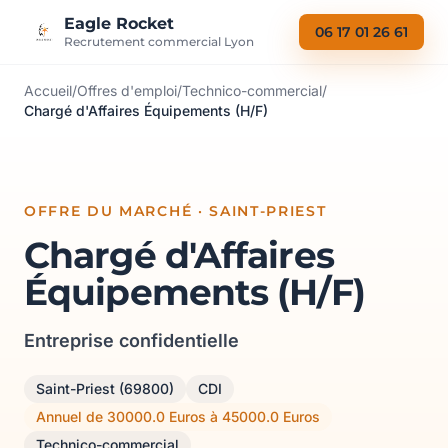
Aller au contenu
Eagle Rocket
06 17 01 26 61
Recrutement commercial Lyon
Accueil
/
Offres d'emploi
/
Technico-commercial
/
Chargé d'Affaires Équipements (H/F)
OFFRE DU MARCHÉ · SAINT-PRIEST
Chargé d'Affaires
Équipements (H/F)
Entreprise confidentielle
Saint-Priest (69800)
CDI
Annuel de 30000.0 Euros à 45000.0 Euros
Technico-commercial