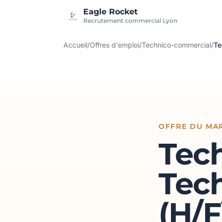
Aller au contenu
Eagle Rocket
Recrutement commercial Lyon
Accueil
/
Offres d'emploi
/
Technico-commercial
/
Te
OFFRE DU MAR
Tec
Tec
(H/F