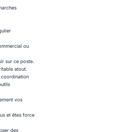
émarches
gulier
commercial ou
ir sur ce poste.
itable atout.
 coordination
utils
cement vos
us et êtes force
poser des