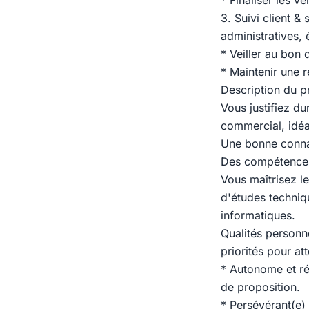
* Finaliser les 
3. Suivi client 
administratives,
* Veiller au bon
* Maintenir une r
Description du pr
Vous justifiez d
commercial, idéa
Une bonne connai
Des compétences 
Vous maîtrisez l
d'études techniqu
informatiques.
Qualités personn
priorités pour at
* Autonome et ré
de proposition.
* Persévérant(e) 