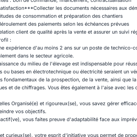
ventes : bon de commande, financement, contractualisation
& satisfaction***Collecter les documents nécessaires aux d
 études de consommation et préparation des chantiers
 déroulement des paiements selon les échéances prévues
elation client de qualité après la vente et assurer un suivi ré
ofil :
une expérience d'au moins 2 ans sur un poste de technico-
lement dans le secteur agricole.
ssance du milieu de l'élevage est indispensable pour réuss
ou bases en électrotechnique ou électricité seraient un vér
es fondamentaux de la prospection, de la vente, ainsi que la
es et de chiffrages. Vous êtes également à l'aise avec les o
elles Organisé(e) et rigoureux(se), vous savez gérer effica
teindre vos objectifs.
actif(ve), vous faites preuve d'adaptabilité face aux imprév
et curieux(se), votre esprit d'initiative vous permet de pro