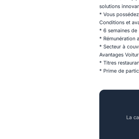
solutions innovan
* Vous possédez 
Conditions et av
* 6 semaines de
* Rémunération at
* Secteur à couvr
Avantages Voitur
* Titres restauran
* Prime de partic
La ca