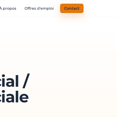
À propos
Offres d'emploi
Contact
al /
iale