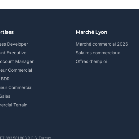
rtises
Marché Lyon
ess Developer
Marché commercial 2026
nt Executive
Salaires commerciaux
Account Manager
Offres d'emploi
teur Commercial
/ BDR
ieur Commercial
Sales
rcial Terrain
ET 883 581 803 R.C.S. Evreux