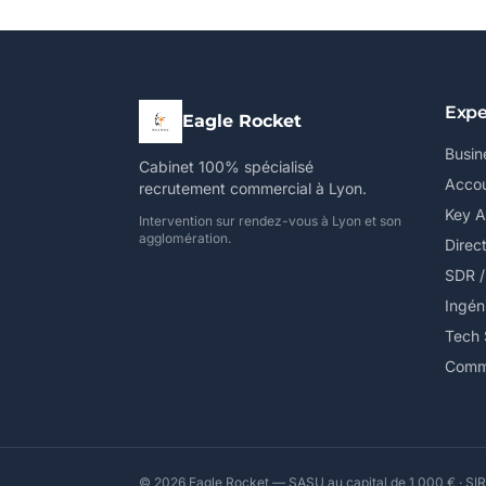
Expe
Eagle Rocket
Busin
Cabinet 100% spécialisé
Accou
recrutement commercial à Lyon.
Key 
Intervention sur rendez-vous à Lyon et son
agglomération.
Direc
SDR 
Ingén
Tech 
Comme
© 2026 Eagle Rocket — SASU au capital de 1 000 € · SIR