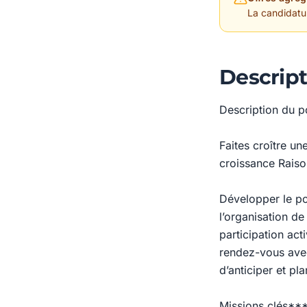
La candidature
Descript
Description du p
Faites croître un
croissance Raiso
Développer le po
l’organisation d
participation act
rendez-vous avec
d’anticiper et p
Missions clés***