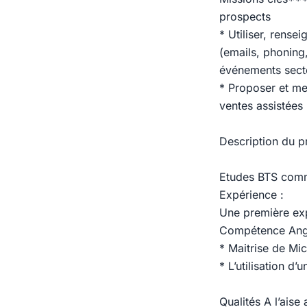
prospects
* Utiliser, rense
(emails, phoning
événements secto
* Proposer et met
ventes assistées 
Description du pr
Etudes BTS comme
Expérience :
Une première exp
Compétence Angl
* Maitrise de Mic
* L’utilisation d
Qualités A l’aise