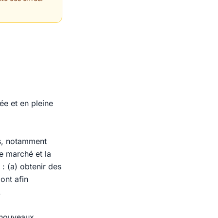
sée et en pleine
rs, notamment
e marché et la
 : (a) obtenir des
ont afin
.
 nouveaux