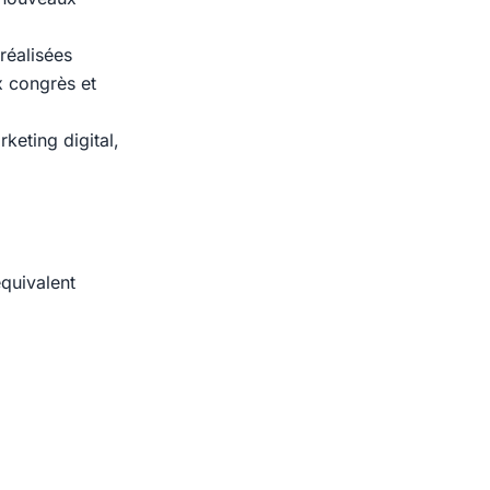
réalisées
x congrès et
keting digital,
quivalent