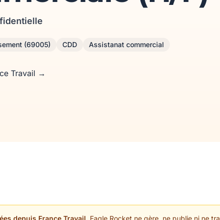
fidentielle
ssement (69005)
CDD
Assistanat commercial
nce Travail →
ées depuis France Travail.
Eagle Rocket ne gère, ne publie ni ne trai