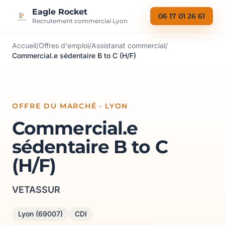
Aller au contenu
Eagle Rocket
06 17 01 26 61
Recrutement commercial Lyon
Accueil
/
Offres d'emploi
/
Assistanat commercial
/
Commercial.e sédentaire B to C (H/F)
OFFRE DU MARCHÉ · LYON
Commercial.e
sédentaire B to C
(H/F)
VETASSUR
Lyon (69007)
CDI