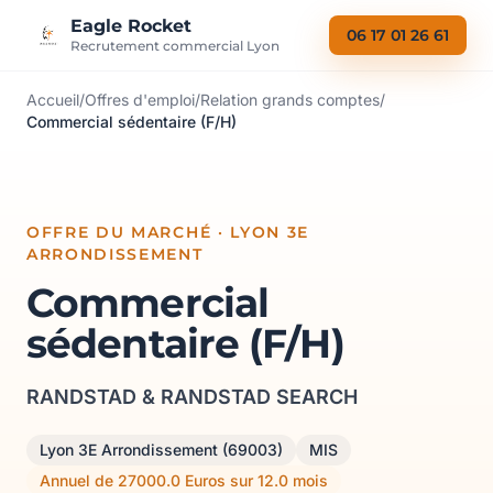
Aller au contenu
Eagle Rocket
06 17 01 26 61
Recrutement commercial Lyon
Accueil
/
Offres d'emploi
/
Relation grands comptes
/
Commercial sédentaire (F/H)
OFFRE DU MARCHÉ · LYON 3E
ARRONDISSEMENT
Commercial
sédentaire (F/H)
RANDSTAD & RANDSTAD SEARCH
Lyon 3E Arrondissement (69003)
MIS
Annuel de 27000.0 Euros sur 12.0 mois