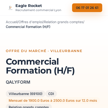
Aller au contenu
Eagle Rocket
06 17 01 26 61
Recrutement commercial Lyon
Accueil
/
Offres d'emploi
/
Relation grands comptes
/
Commercial Formation (H/F)
OFFRE DU MARCHÉ · VILLEURBANNE
Commercial
Formation (H/F)
QALYFORM
Villeurbanne (69100)
CDI
Mensuel de 1900.0 Euros à 2500.0 Euros sur 12.0 mois
Relation grands comptes