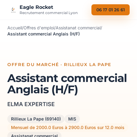
Aller au contenu
Eagle Rocket
06 17 01 26 61
Recrutement commercial Lyon
Accueil
/
Offres d'emploi
/
Assistanat commercial
/
Assistant commercial Anglais (H/F)
OFFRE DU MARCHÉ · RILLIEUX LA PAPE
Assistant commercial
Anglais (H/F)
ELMA EXPERTISE
Rillieux La Pape (69140)
MIS
Mensuel de 2000.0 Euros à 2900.0 Euros sur 12.0 mois
Assistanat commercial