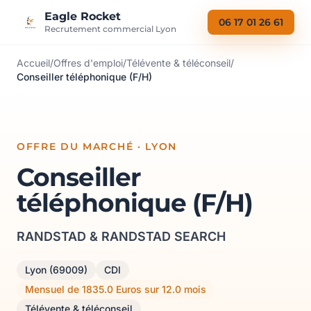
Aller au contenu
Eagle Rocket
06 17 01 26 61
Recrutement commercial Lyon
Accueil
/
Offres d'emploi
/
Télévente & téléconseil
/
Conseiller téléphonique (F/H)
OFFRE DU MARCHÉ · LYON
Conseiller
téléphonique (F/H)
RANDSTAD & RANDSTAD SEARCH
Lyon (69009)
CDI
Mensuel de 1835.0 Euros sur 12.0 mois
Télévente & téléconseil