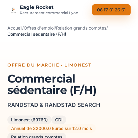
Aller au contenu
Eagle Rocket
06 17 01 26 61
Recrutement commercial Lyon
Accueil
/
Offres d'emploi
/
Relation grands comptes
/
Commercial sédentaire (F/H)
OFFRE DU MARCHÉ · LIMONEST
Commercial
sédentaire (F/H)
RANDSTAD & RANDSTAD SEARCH
Limonest (69760)
CDI
Annuel de 32000.0 Euros sur 12.0 mois
Relation grands comptes