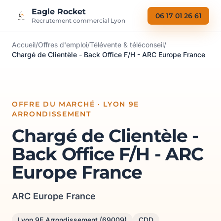
Aller au contenu
Eagle Rocket
06 17 01 26 61
Recrutement commercial Lyon
Accueil
/
Offres d'emploi
/
Télévente & téléconseil
/
Chargé de Clientèle - Back Office F/H - ARC Europe France
OFFRE DU MARCHÉ · LYON 9E
ARRONDISSEMENT
Chargé de Clientèle -
Back Office F/H - ARC
Europe France
ARC Europe France
Lyon 9E Arrondissement (69009)
CDD