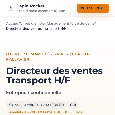
Aller au contenu
Eagle Rocket
06 17 01 26 61
Recrutement commercial Lyon
Accueil
/
Offres d'emploi
/
Management force de vente
/
Directeur des ventes Transport H/F
OFFRE DU MARCHÉ · SAINT-QUENTIN-
FALLAVIER
Directeur des ventes
Transport H/F
Entreprise confidentielle
Saint-Quentin-Fallavier (38070)
CDI
Annuel de 72000.0 Euros à 90000.0 Euros