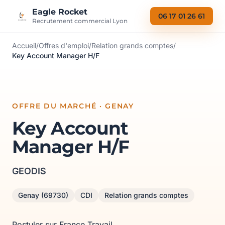
Aller au contenu
Eagle Rocket
06 17 01 26 61
Recrutement commercial Lyon
Accueil
/
Offres d'emploi
/
Relation grands comptes
/
Key Account Manager H/F
OFFRE DU MARCHÉ · GENAY
Key Account
Manager H/F
GEODIS
Genay (69730)
CDI
Relation grands comptes
Postuler sur France Travail →